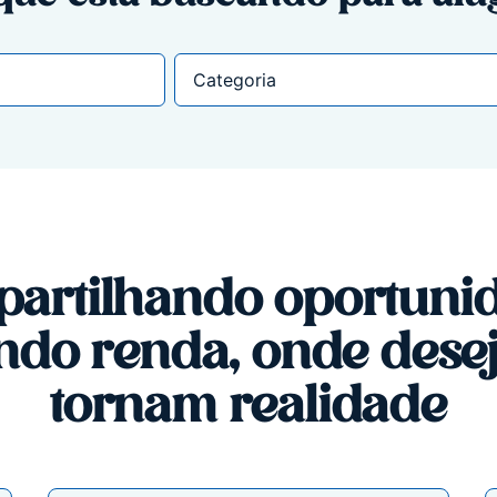
artilhando oportuni
ndo renda, onde desej
tornam realidade