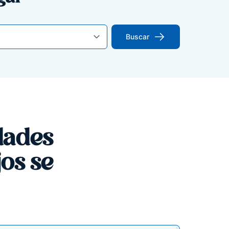
Buscar
dades
os se