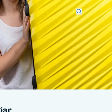
 alugar
Alugue seus produtos
Planos
gar