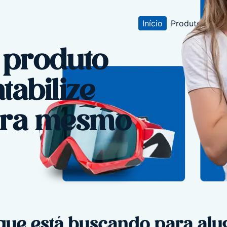
Início
Produtos para
 produto
abilize
ora mesmo
que está buscando para alu