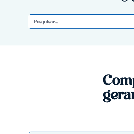
Comp
gera